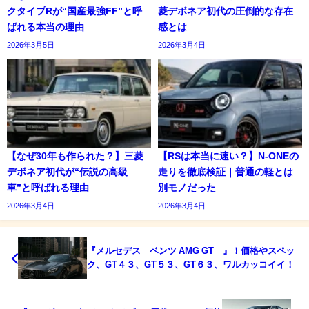
クタイプRが“国産最強FF”と呼
菱デボネア初代の圧倒的な存在
ばれる本当の理由
感とは
2026年3月5日
2026年3月4日
【なぜ30年も作られた？】三菱
【RSは本当に速い？】N-ONEの
デボネア初代が“伝説の高級
走りを徹底検証｜普通の軽とは
車”と呼ばれる理由
別モノだった
2026年3月4日
2026年3月4日
『メルセデス ベンツ AMG GT 』！価格やスペッ
ク、GT４３、GT５３、GT６３、ワルカッコイイ！