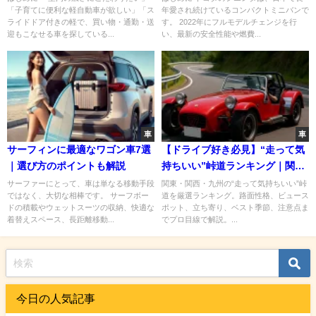
「子育てに便利な軽自動車が欲しい」「ス
年愛され続けているコンパクトミニバンで
全網羅！
ライドドア付きの軽で、買い物・通勤・送
す。 2022年にフルモデルチェンジを行
迎もこなせる車を探している...
い、最新の安全性能や燃費...
車
車
サーフィンに最適なワゴン車7選
【ドライブ好き必見】“走って気
｜選び方のポイントも解説
持ちいい”峠道ランキング｜関
東・関西・九州編
サーファーにとって、車は単なる移動手段
関東・関西・九州の“走って気持ちいい”峠
ではなく、大切な相棒です。 サーフボー
道を厳選ランキング。路面性格、ビュース
ドの積載やウェットスーツの収納、快適な
ポット、立ち寄り、ベスト季節、注意点ま
着替えスペース、長距離移動...
でプロ目線で解説。...
今日の人気記事