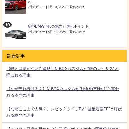
と...
2件のビュー
|
1月 28, 2026 に投稿された
新型BMW 740の魅力と進化ポイント
2件のビュー
|
3月 21, 2025 に投稿された
最新記事
【軽とは思えない高級感】N-BOXカスタムが“軽のレクサス”と
呼ばれる理由
【なぜ売れ続ける？】N-BOXカスタムが“軽自動車No.1”と言わ
れる本当の理由
【なぜここまで人気？】シビックタイプRが“国産最強FF”と呼ば
れる本当の理由