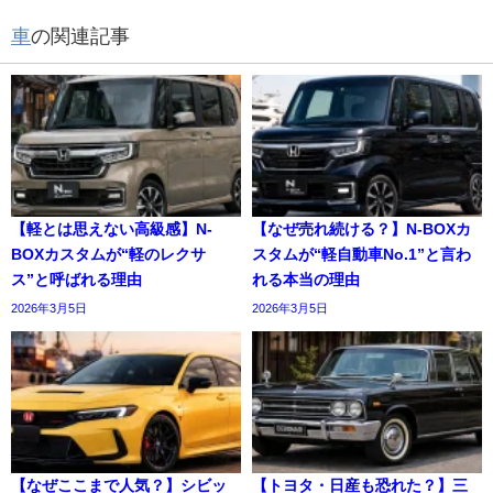
車
の関連記事
【軽とは思えない高級感】N-
【なぜ売れ続ける？】N-BOXカ
BOXカスタムが“軽のレクサ
スタムが“軽自動車No.1”と言わ
ス”と呼ばれる理由
れる本当の理由
2026年3月5日
2026年3月5日
【なぜここまで人気？】シビッ
【トヨタ・日産も恐れた？】三