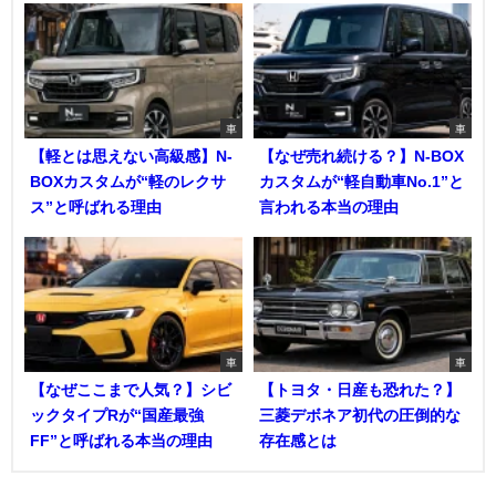
車
車
【軽とは思えない高級感】N-
【なぜ売れ続ける？】N-BOX
BOXカスタムが“軽のレクサ
カスタムが“軽自動車No.1”と
ス”と呼ばれる理由
言われる本当の理由
車
車
【なぜここまで人気？】シビ
【トヨタ・日産も恐れた？】
ックタイプRが“国産最強
三菱デボネア初代の圧倒的な
FF”と呼ばれる本当の理由
存在感とは