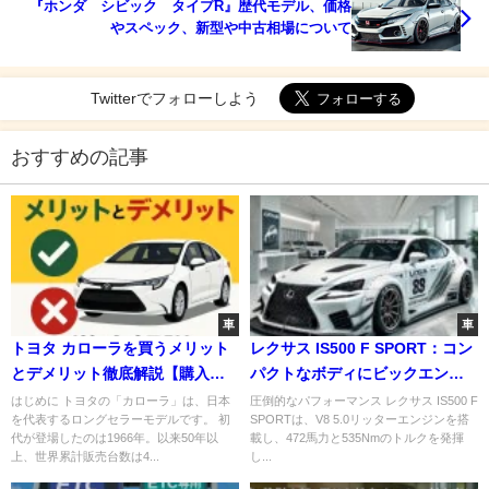
『ホンダ シビック タイプR』歴代モデル、価格
やスペック、新型や中古相場について
Twitterでフォローしよう
おすすめの記事
車
車
トヨタ カローラを買うメリット
レクサス IS500 F SPORT：コン
とデメリット徹底解説【購入前
パクトなボディにビックエンジ
に必見】
ン！究極のラグジュアリースポ
はじめに トヨタの「カローラ」は、日本
圧倒的なパフォーマンス レクサス IS500 F
を代表するロングセラーモデルです。 初
SPORTは、V8 5.0リッターエンジンを搭
ーツセダン！
代が登場したのは1966年。以来50年以
載し、472馬力と535Nmのトルクを発揮
上、世界累計販売台数は4...
し...