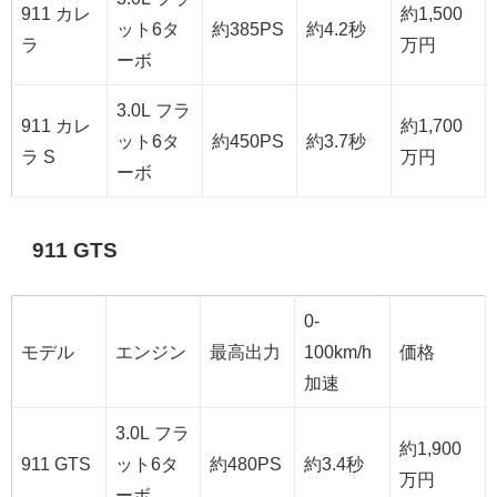
911 カレ
約1,500
ット6タ
約385PS
約4.2秒
ラ
万円
ーボ
3.0L フラ
911 カレ
約1,700
ット6タ
約450PS
約3.7秒
ラ S
万円
ーボ
911 GTS
0-
モデル
エンジン
最高出力
100km/h
価格
加速
3.0L フラ
約1,900
911 GTS
ット6タ
約480PS
約3.4秒
万円
ーボ