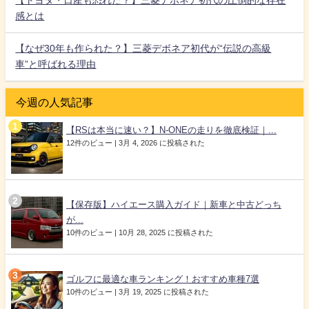
【トヨタ・日産も恐れた？】三菱デボネア初代の圧倒的な存在
感とは
【なぜ30年も作られた？】三菱デボネア初代が“伝説の高級
車”と呼ばれる理由
今週の人気記事
【RSは本当に速い？】N-ONEの走りを徹底検証｜...
12件のビュー
|
3月 4, 2026 に投稿された
【保存版】ハイエース購入ガイド｜新車と中古どっち
が...
10件のビュー
|
10月 28, 2025 に投稿された
ゴルフに最適な車ランキング！おすすめ車種7選
10件のビュー
|
3月 19, 2025 に投稿された