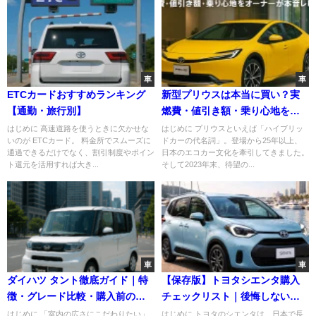
車
車
ETCカードおすすめランキング
新型プリウスは本当に買い？実
【通勤・旅行別】
燃費・値引き額・乗り心地をオ
ーナーが本音レビュー
はじめに 高速道路を使うときに欠かせな
はじめに プリウスといえば「ハイブリッ
いのが ETCカード。 料金所でスムーズに
ドカーの代名詞」。登場から25年以上、
通過できるだけでなく、割引制度やポイン
日本のエコカー文化を牽引してきました。
ト還元を活用すれば大き...
そして2023年末、待望の...
車
車
ダイハツ タント徹底ガイド｜特
【保存版】トヨタシエンタ購入
徴・グレード比較・購入前の注
チェックリスト｜後悔しないた
意点・おすすめカスタムまで完
めに
はじめに 「室内の広さにこだわりたい」
はじめに トヨタのシエンタは、日本で長